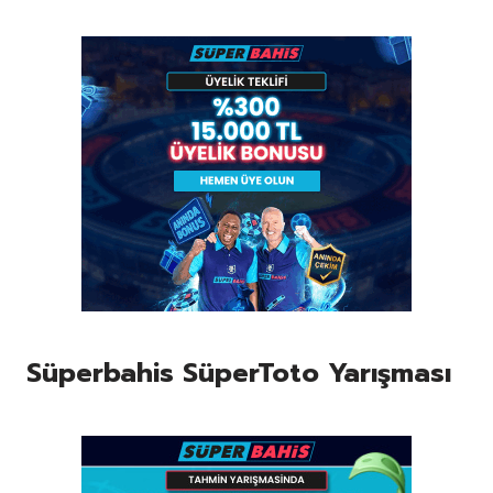
Süperbahis SüperToto Yarışması