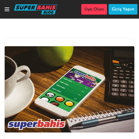
Üye Olun
Giriş Yapın
İçeriğe
geç