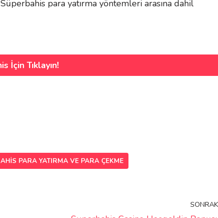
üperbahis para yatırma yöntemleri arasına dahil
s İçin Tıklayın!
AHIS PARA YATIRMA VE PARA ÇEKME
SONRAK