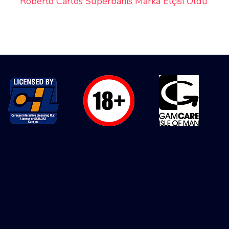
Roberto Carlos Süperbahis Marka Elçisi Oldu