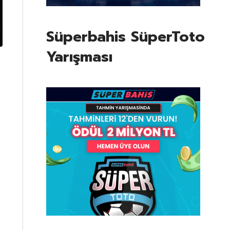
Süperbahis SüperToto
Yarışması