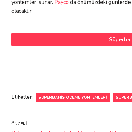
yöntemleri sunar.
Payco
da önümüzdeki günlerde S
olacaktır.
Süperbahi
Etiketler:
SÜPERBAHIS ÖDEME YÖNTEMLERI
SÜPERB
ÖNCEKI