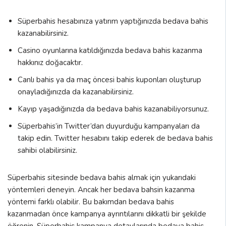
Süperbahis hesabınıza yatırım yaptığınızda bedava bahis
kazanabilirsiniz.
Casino oyunlarına katıldığınızda bedava bahis kazanma
hakkınız doğacaktır.
Canlı bahis ya da maç öncesi bahis kuponları oluşturup
onayladığınızda da kazanabilirsiniz.
Kayıp yaşadığınızda da bedava bahis kazanabiliyorsunuz.
Süperbahis’in Twitter’dan duyurduğu kampanyaları da
takip edin. Twitter hesabını takip ederek de bedava bahis
sahibi olabilirsiniz.
Süperbahis sitesinde bedava bahis almak için yukarıdaki
yöntemleri deneyin. Ancak her bedava bahsin kazanma
yöntemi farklı olabilir. Bu bakımdan bedava bahis
kazanmadan önce kampanya ayrıntılarını dikkatli bir şekilde
öğrenin. Süperbahis kampanya detaylarında bedava bahis