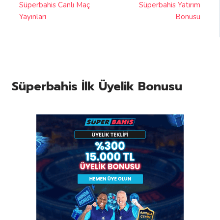
Süperbahis Canlı Maç
Süperbahis Yatırım
Yayınları
Bonusu
Süperbahis İlk Üyelik Bonusu