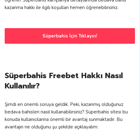
kazanma hakkı ile ilgili koşulları hemen öğrenebilirsiniz.
Süperbahis İçin Tıklayın!
Süperbahis Freebet Hakkı Nasıl
Kullanılır?
Şimdi en önemli soruya geldik. Peki, kazanmış olduğunuz
bedava bahisleri nasıl kullanabilirsiniz? Süperbahis sitesi bu
konuda kullanıcılarına önemli bir avantaj sunmaktadır. Bu
avantajın ne olduğunu şu şekilde açıklayalım: