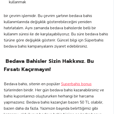
kullanmak
bir çevrim işlemidir. Bu çevrim şartının bedava bahis
kullanımlarında değişiklik gösterebileceğini yeniden
hatırlatalım. Aynı zamanda bedava bahislerde belli bir
kullanım süresi ile de karşılaşabiliyoruz. Bu süre bedava bahis
türüne göre değişiklik gösterir. Güncel bilgi için Süperbahis
bedava bahis kampanyalarını ziyaret edebilirsiniz.
Bedava Bahisler Sizin Hakkınız. Bu
Fırsatı Kaçırmayın!
Bedava bahis, sitenin en popüler
Superbahis bonus
türlerinden biridir. Her gün bedava bahis kazanabilirsiniz ve
bahis kuponlarınızı oluştururken herhangi bir harcama
yapmazsınız. Bedava bahis kazançları bazen 50 TL olabilir,
bazen daha da fazla. Yazımızın başında belirttiğimiz gibi