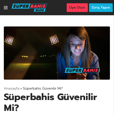
Üye Olun
Giriş Yapın
İçeriğe
geç
Anasayfa
»
Süperbahis Güvenilir Mi?
Süperbahis Güvenilir
Mi?