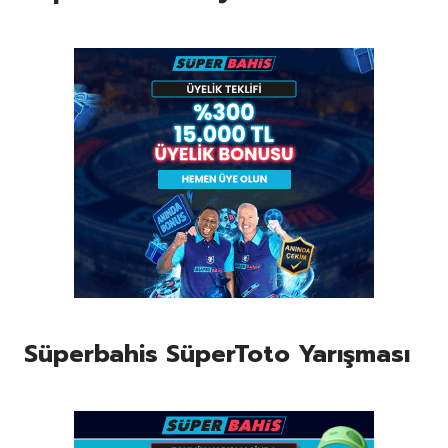
Süperbahis SüperToto Yarışması