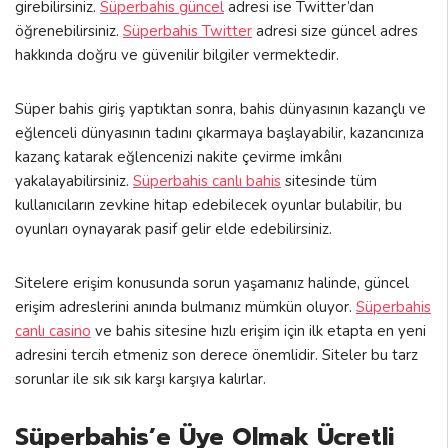
girebilirsiniz.
Süperbahis güncel
adresi ise Twitter’dan
öğrenebilirsiniz.
Süperbahis Twitter
adresi size güncel adres
hakkında doğru ve güvenilir bilgiler vermektedir.
Süper bahis giriş yaptıktan sonra, bahis dünyasının kazançlı ve
eğlenceli dünyasının tadını çıkarmaya başlayabilir, kazancınıza
kazanç katarak eğlencenizi nakite çevirme imkânı
yakalayabilirsiniz.
Süperbahis canlı bahis
sitesinde tüm
kullanıcıların zevkine hitap edebilecek oyunlar bulabilir, bu
oyunları oynayarak pasif gelir elde edebilirsiniz.
Sitelere erişim konusunda sorun yaşamanız halinde, güncel
erişim adreslerini anında bulmanız mümkün oluyor.
Süperbahis
canlı casino
ve bahis sitesine hızlı erişim için ilk etapta en yeni
adresini tercih etmeniz son derece önemlidir. Siteler bu tarz
sorunlar ile sık sık karşı karşıya kalırlar.
Süperbahis’e Üye Olmak Ücretli