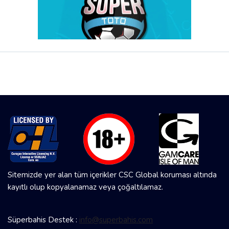
Sitemizde yer alan tüm içerikler CSC Global koruması altında
kayıtlı olup kopyalanamaz veya çoğaltılamaz.
Süperbahis Destek :
info@superbahis.com