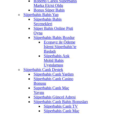
Roberto Carlos Süperbahis
Marka Elçisi Oldu
Bonus Süper Bahis
Süperbahis Bahis Yap
Süperbahis Bahis
Seçenekleri
Süper Bahis Online Pişti
Oyna
Süperbahis Bahis Bozdur
Ecopayz ile Ödeme
İşlemi Süperbahis’te
Başladı
Süperbahis Apk
Mobil Bahis
Uygulaması
Süperbahis Canlı Destek
Süperbahis Canlı Yardım
Süperbahis Canlı Casino
Bonusu
Superbahis Canlı Maç
Yayını
Süperbahis Güncel Adresi
Süperbahis Canlı Bahis Bonusları
Süperbahis Canlı TV
Süperbahis Canlı Maç