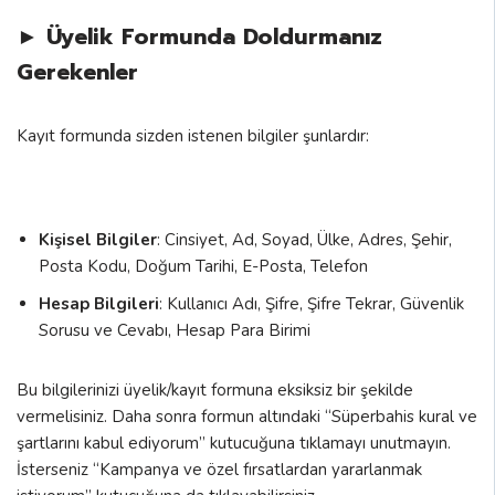
► Üyelik Formunda Doldurmanız
Gerekenler
Kayıt formunda sizden istenen bilgiler şunlardır:
Kişisel Bilgiler
: Cinsiyet, Ad, Soyad, Ülke, Adres, Şehir,
Posta Kodu, Doğum Tarihi, E-Posta, Telefon
Hesap Bilgileri
: Kullanıcı Adı, Şifre, Şifre Tekrar, Güvenlik
Sorusu ve Cevabı, Hesap Para Birimi
Bu bilgilerinizi üyelik/kayıt formuna eksiksiz bir şekilde
vermelisiniz. Daha sonra formun altındaki “Süperbahis kural ve
şartlarını kabul ediyorum” kutucuğuna tıklamayı unutmayın.
İsterseniz “Kampanya ve özel fırsatlardan yararlanmak