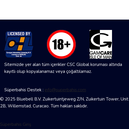
Sitemizde yer alan tüm içerikler CSC Global koruması altında
kayıtlı olup kopyalanamaz veya çoğaltılamaz.
Süperbahis Destek :
info@superbahis.com
© 2025 Bluebell B.V. Zuikertuintjeweg Z/N, Zuikertuin Tower, Unit
2B, Willemstad, Curacao. Tüm hakları saklıdır.
Süperbahis Giriş