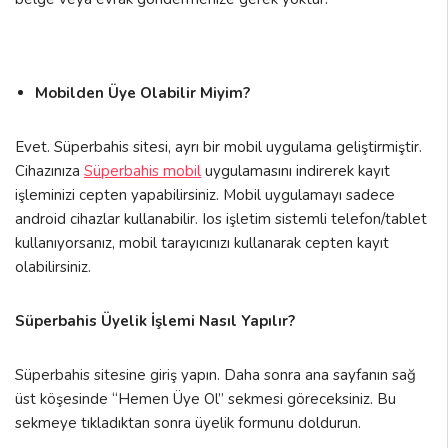
Mobilden Üye Olabilir Miyim?
Evet. Süperbahis sitesi, ayrı bir mobil uygulama geliştirmiştir.
Cihazınıza
Süperbahis mobil
uygulamasını indirerek kayıt
işleminizi cepten yapabilirsiniz. Mobil uygulamayı sadece
android cihazlar kullanabilir. Ios işletim sistemli telefon/tablet
kullanıyorsanız, mobil tarayıcınızı kullanarak cepten kayıt
olabilirsiniz.
Süperbahis Üyelik İşlemi Nasıl Yapılır?
Süperbahis sitesine giriş yapın. Daha sonra ana sayfanın sağ
üst köşesinde “Hemen Üye Ol” sekmesi göreceksiniz. Bu
sekmeye tıkladıktan sonra üyelik formunu doldurun.