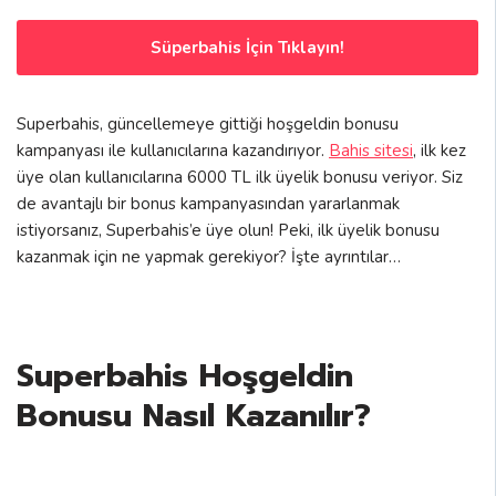
Süperbahis İçin Tıklayın!
Superbahis, güncellemeye gittiği hoşgeldin bonusu
kampanyası ile kullanıcılarına kazandırıyor.
Bahis sitesi
, ilk kez
üye olan kullanıcılarına 6000 TL ilk üyelik bonusu veriyor. Siz
de avantajlı bir bonus kampanyasından yararlanmak
istiyorsanız, Superbahis’e üye olun! Peki, ilk üyelik bonusu
kazanmak için ne yapmak gerekiyor? İşte ayrıntılar…
Superbahis Hoşgeldin
Bonusu Nasıl Kazanılır?