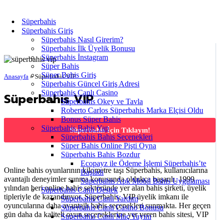
Süperbahis
Süperbahis Giriş
Süperbahis Nasıl Girerim?
Süperbahis İlk Üyelik Bonusu
Süperbahis İnstagram
Süper Bahis
Süper Bahis Giriş
Anasayfa
»
Süperbahis VIP
Süperbahis Güncel Giriş Adresi
Süperbahis Canlı Casino
Süperbahis VIP
Süperbahis Okey ve Tavla
Roberto Carlos Süperbahis Marka Elçisi Oldu
Bonus Süper Bahis
Süperbahis Bahis Yap
Süperbahis İçin Tıklayın!
Süperbahis Bahis Seçenekleri
Süper Bahis Online Pişti Oyna
Süperbahis Bahis Bozdur
Ecopayz ile Ödeme İşlemi Süperbahis’te
Online bahis oyunlarının kilometre taşı Süperbahis, kullanıcılarına
Başladı
avantajlı deneyimler sunma konusunda oldukça başarılı. 1999
Süperbahis Apk Mobil Bahis Uygulaması
yılından beri online bahis sektöründe yer alan bahis şirketi, üyelik
Süperbahis Canlı Destek
tipleriyle de kazandırıyor. Süperbahis, VIP üyelik imkanı ile
Süperbahis Canlı Yardım
oyuncularına daha avantajlı bahis seçenekleri sunmakta. Her geçen
Süperbahis Canlı Casino Bonusu
gün daha da kaliteli oyun seçeneklerine yer veren bahis sitesi, VIP
Superbahis Canlı Maç Yayını