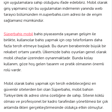
için uygulamalara sahip olduğunu ifade edebiliriz. Mobil olarak
giriş yapmanız için bu uygulamaları indirmenin yanında web
tarayıcı bölümünden m.superbahis.com adresi ile de erişim
sağlamanız mümkündür.
Süperbahis mobil
bahis piyasasında yaşanan gelişim ile
birlikte, kullanıcılar bahis yapmak için cep telefonlarını daha
fazla tercih etmeye başladı. Bu durum beraberinde büyük bir
rekabet ortamı yarattı. Ülkemizde bahis oyunları genel olarak
mobil cihazlar üzerinden oynanmaktadır. Bunda kolay
kullanım, göze hoş gelen tasarım ve pratik olmasının önemli
rolü vardır.
Mobil olarak bahis yapmak için tercih edebileceğiniz en
güvenilir sitelerden biri olan Süperbahis, mobil bahsin
Türkiye’deki ilk adresi olma özelliğine de sahip. Sitenin köklü
olması ve profesyonel bir kadro tarafından yönetilmesi bir çok
anlamda ilkleri gerçekleştirmesinde oldukça etkin olmuştur.