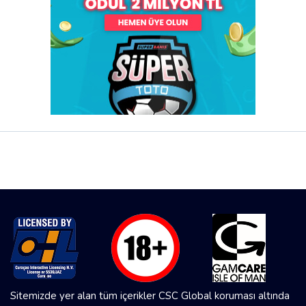
Sitemizde yer alan tüm içerikler CSC Global koruması altında