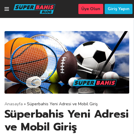
Üye Olun
Giriş Yapın
İçeriğe
geç
Anasayfa
»
Süperbahis Yeni Adresi ve Mobil Giriş
Süperbahis Yeni Adresi
ve Mobil Giriş