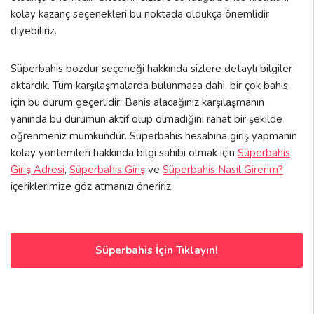
kolay kazanç seçenekleri bu noktada oldukça önemlidir
diyebiliriz.
Süperbahis bozdur seçeneği hakkında sizlere detaylı bilgiler
aktardık. Tüm karşılaşmalarda bulunmasa dahi, bir çok bahis
için bu durum geçerlidir. Bahis alacağınız karşılaşmanın
yanında bu durumun aktif olup olmadığını rahat bir şekilde
öğrenmeniz mümkündür. Süperbahis hesabına giriş yapmanın
kolay yöntemleri hakkında bilgi sahibi olmak için
Süperbahis
Giriş Adresi
,
Süperbahis Giriş
ve
Süperbahis Nasıl Girerim?
içeriklerimize göz atmanızı öneririz.
Süperbahis İçin Tıklayın!