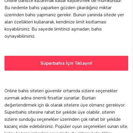
Online bahiste kazanmak kadar kaybetmek de mümkündür.
Bu nedenle bahis yaparken gözden çıkardığınız miktar
üzerinden bahis yapmanız gerekir. Bunun yanında sitede yer
alan özellikleri kullanarak, kendinize limit kısıtlaması
koyabilirsiniz. Bu sayede limitinizi aşmadan, bahis
oynayabilirsiniz.
Süperbahis İçin Tıklayın!
Online bahis siteleri güvenilir ortamda sizlere seçenekler
sunmak adına önemli fırsatlar sunarlar. Bunları
değerlendirmek için ilk olarak sitelere üye olmanız gerekiyor.
Süperbahis sitesine rahat bir şekilde üye olabilir, sitenin
sizlere sunduğu seçenekler üzerinden çok rahat bir şekilde
kazanç elde edebilirsiniz. Popüler oyun seçenekleri sunan site,