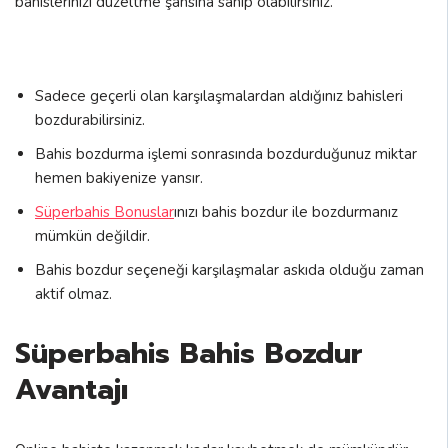
bahislerinizi düzeltme şansına sahip olabilirsiniz.
Sadece geçerli olan karşılaşmalardan aldığınız bahisleri
bozdurabilirsiniz.
Bahis bozdurma işlemi sonrasında bozdurduğunuz miktar
hemen bakiyenize yansır.
Süperbahis Bonuslar
ınızı bahis bozdur ile bozdurmanız
mümkün değildir.
Bahis bozdur seçeneği karşılaşmalar askıda olduğu zaman
aktif olmaz.
Süperbahis Bahis Bozdur
Avantajı