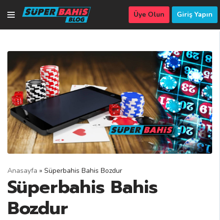
Üye Olun
Giriş Yapın
İçeriğe
geç
Anasayfa
»
Süperbahis Bahis Bozdur
Süperbahis Bahis
Bozdur