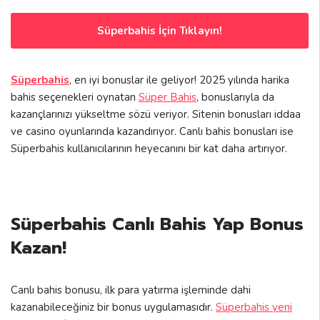
Süperbahis İçin Tıklayın!
Süperbahis
, en iyi bonuslar ile geliyor! 2025 yılında harika
bahis seçenekleri oynatan
Süper Bahis
, bonuslarıyla da
kazançlarınızı yükseltme sözü veriyor. Sitenin bonusları iddaa
ve casino oyunlarında kazandırıyor. Canlı bahis bonusları ise
Süperbahis kullanıcılarının heyecanını bir kat daha artırıyor.
Süperbahis Canlı Bahis Yap Bonus
Kazan!
Canlı bahis bonusu, ilk para yatırma işleminde dahi
kazanabileceğiniz bir bonus uygulamasıdır.
Süperbahis yeni