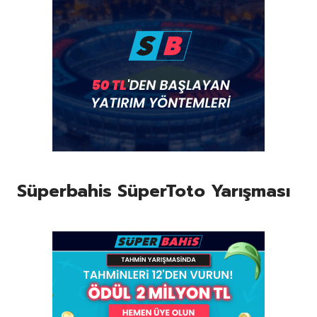
Süperbahis SüperToto Yarışması