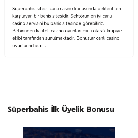
Superbahis sitesi, canlı casino konusunda beklentileri
karşılayan bir bahis sitesidir. Sektörün en iyi canlı
casino servisini bu bahis sitesinde görebiliriz.
Birbirinden kaliteli casino oyunları canlı olarak krupiye
ekibi tarafından sunulmaktadır. Bonuslar canlı casino
oyunlarını hem…
Süperbahis İlk Üyelik Bonusu