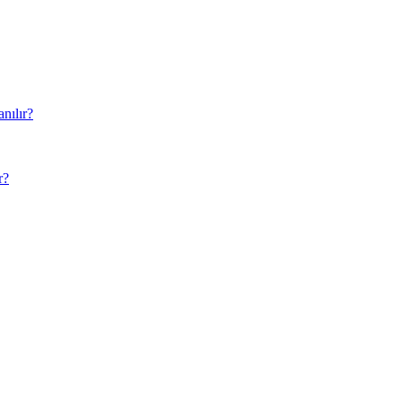
nılır?
r?