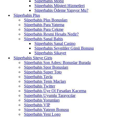
Süperbahis Mobil
Süperbahis Müşteri Hizmetleri
Süperbahis Ödeme Yapıyor Mu?
Süperbahis Plus
Süperbahis Plus Bonusları
Süperbahis Para Yatırma
Süperbahis Para Çekme
Süperbahis Resmi Hesabı Nedir?
Süperbahis Sanal Bahis
Süperbahis Sanal Casino
Süperbahis Sevgililer Günü Bonusu
Süperbahis Şikayet
Süperbahis Siteye Giriş
Süperbahis Son Adres: Bonuslar Burada
Süperbahis Spor Bonusları
Süperbahis Super Toto
Süperbahis Tavla
Süperbahis Tenis Maçları
Süperbahis Twitter
Süperbahis Üye Ol Fırsatları Kaçırma
Superbahis Uyumlu Tarayıcılar
Süperbahis Yorumları
Süperbahis VIP
Süperbahis Yatırım Bonusu
Süperbahis Yeni Logo