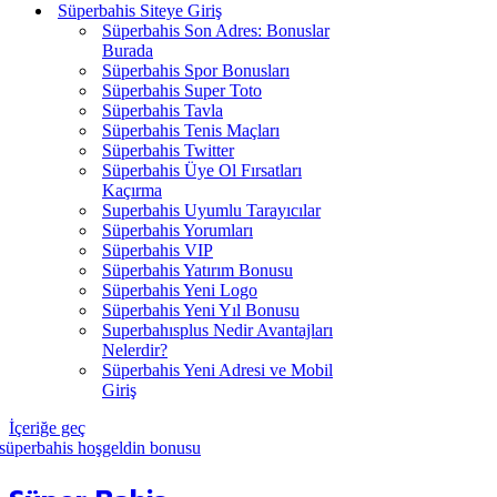
Süperbahis Siteye Giriş
Süperbahis Son Adres: Bonuslar
Burada
Süperbahis Spor Bonusları
Süperbahis Super Toto
Süperbahis Tavla
Süperbahis Tenis Maçları
Süperbahis Twitter
Süperbahis Üye Ol Fırsatları
Kaçırma
Superbahis Uyumlu Tarayıcılar
Süperbahis Yorumları
Süperbahis VIP
Süperbahis Yatırım Bonusu
Süperbahis Yeni Logo
Süperbahis Yeni Yıl Bonusu
Superbahısplus Nedir Avantajları
Nelerdir?
Süperbahis Yeni Adresi ve Mobil
Giriş
İçeriğe geç