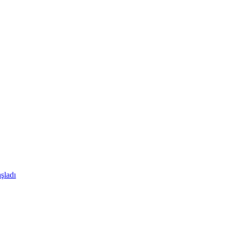
şladı