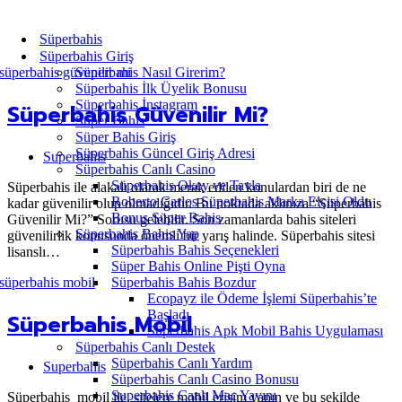
Süperbahis
Süperbahis Giriş
Süperbahis Nasıl Girerim?
Süperbahis İlk Üyelik Bonusu
Süperbahis İnstagram
Süperbahis Güvenilir Mi?
Süper Bahis
Süper Bahis Giriş
Süperbahis Güncel Giriş Adresi
Superbahis
Süperbahis Canlı Casino
Süperbahis Okey ve Tavla
Süperbahis ile alakalı olarak merak edilen konulardan biri de ne
Roberto Carlos Süperbahis Marka Elçisi Oldu
kadar güvenilir olup olmadığıdır. Bu noktada aklınıza “Süperbahis
Bonus Süper Bahis
Güvenilir Mi?” Sorusu gelebilir. Son zamanlarda bahis siteleri
Süperbahis Bahis Yap
güvenilirlik konusunda önemli bir yarış halinde. Süperbahis sitesi
Süperbahis Bahis Seçenekleri
Süperbahis
lisanslı…
Süper Bahis Online Pişti Oyna
Güvenilir
Süperbahis Bahis Bozdur
Mi?
Ecopayz ile Ödeme İşlemi Süperbahis’te
Başladı
Süperbahis Mobil
Süperbahis Apk Mobil Bahis Uygulaması
Süperbahis Canlı Destek
Süperbahis Canlı Yardım
Superbahis
Süperbahis Canlı Casino Bonusu
Superbahis Canlı Maç Yayını
Süperbahis mobil ile, sitelere mobil erişim yapın ve bu şekilde