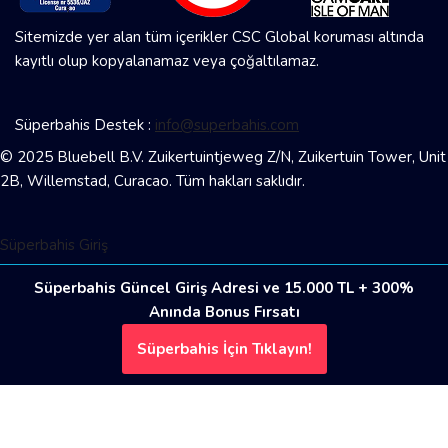
Sitemizde yer alan tüm içerikler CSC Global koruması altında
kayıtlı olup kopyalanamaz veya çoğaltılamaz.
Süperbahis Destek :
info@superbahis.com
© 2025 Bluebell B.V. Zuikertuintjeweg Z/N, Zuikertuin Tower, Unit
2B, Willemstad, Curacao. Tüm hakları saklıdır.
Süperbahis Giriş
Süperbahis
Süperbahis Güncel Giriş Adresi ve 15.000 TL + 300%
Anında Bonus Fırsatı
Süperbahis Güncel Giriş
Süperbahis İçin Tıklayın!
ile güçlendirilmiştir