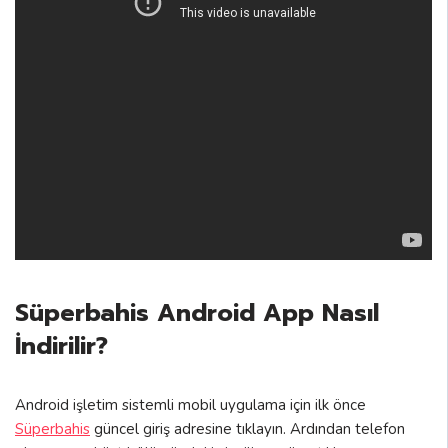
Süperbahis Android App Nasıl
İndirilir?
Android işletim sistemli mobil uygulama için ilk önce
Süperbahis
güncel giriş adresine tıklayın. Ardından telefon