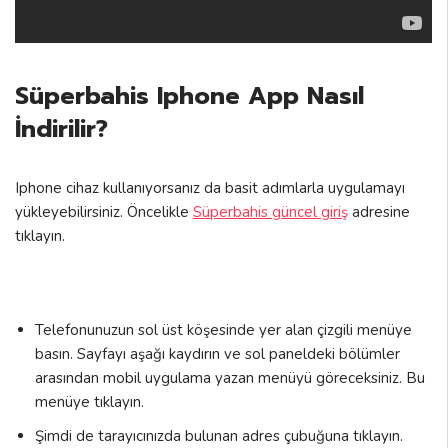
Süperbahis Iphone App Nasıl
İndirilir?
Iphone cihaz kullanıyorsanız da basit adımlarla uygulamayı
yükleyebilirsiniz. Öncelikle
Süperbahis güncel giriş
adresine
tıklayın.
Telefonunuzun sol üst köşesinde yer alan çizgili menüye
basın. Sayfayı aşağı kaydırın ve sol paneldeki bölümler
arasından mobil uygulama yazan menüyü göreceksiniz. Bu
menüye tıklayın.
Şimdi de tarayıcınızda bulunan adres çubuğuna tıklayın.