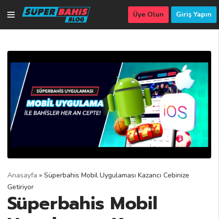
Üye Olun
Giriş Yapın
İçeriğe
geç
Anasayfa
»
Süperbahis Mobil Uygulaması Kazancı Cebinize
Getiriyor
Süperbahis Mobil